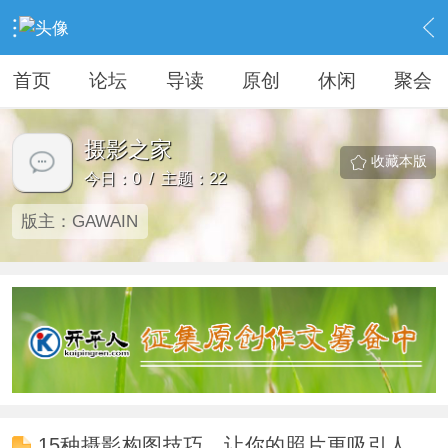
›
KAIPINGREN
›
摄影之家
首页
论坛
导读
原创
休闲
聚会
摄影之家
收藏本版
今日：0 / 主题：22
版主：
GAWAIN
15种摄影构图技巧，让你的照片更吸引人