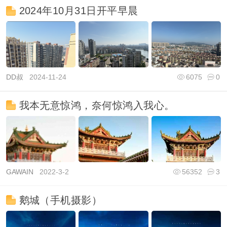
2024年10月31日开平早晨
DD叔
2024-11-24
6075
0
我本无意惊鸿，奈何惊鸿入我心。
GAWAIN
2022-3-2
56352
3
鹅城（手机摄影）