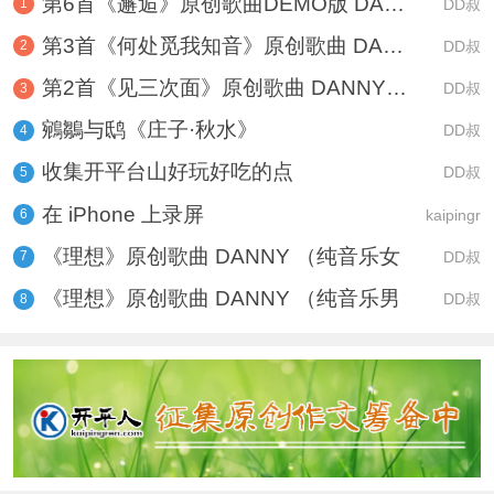
第6首《邂逅》原创歌曲DEMO版 DANNY
DD叔
1
第3首《何处觅我知音》原创歌曲 DANN
DD叔
2
第2首《见三次面》原创歌曲 DANNY DE
DD叔
3
鵷鶵与鸱《庄子·秋水》
DD叔
4
收集开平台山好玩好吃的点
DD叔
5
在 iPhone 上录屏
kaipingr
6
《理想》原创歌曲 DANNY （纯音乐女
DD叔
7
《理想》原创歌曲 DANNY （纯音乐男
DD叔
8