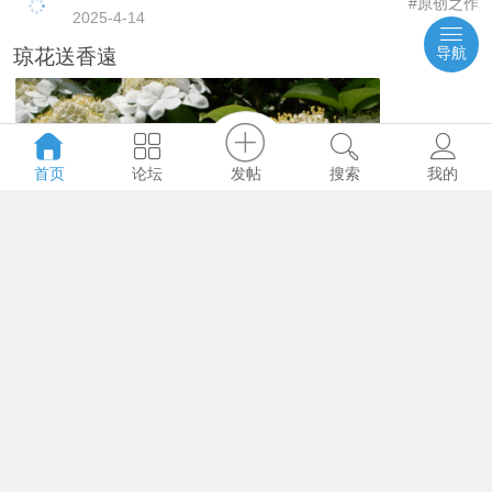
#原创之作
2025-4-14
导航
琼花送香遠
发帖
首页
论坛
搜索
我的
6322
0
0
GENG
#原创之作
2025-4-10
蝶恋花·暮色归残香