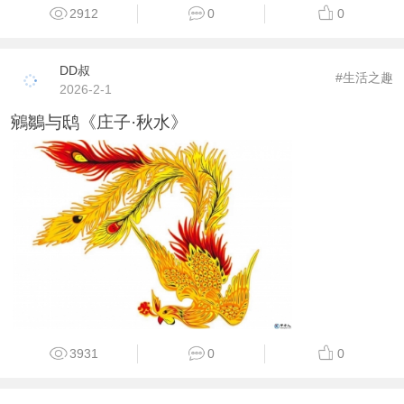
2912
0
0
DD叔
#生活之趣
2026-2-1
鵷鶵与鸱《庄子·秋水》
3931
0
0