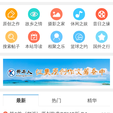
第3首《何处觅我知音》原创歌曲 DANNY DE
原创之作
故乡之情
摄影之家
休闲之娱
昔日之缘
搜索帖子
本站导读
相聚之乐
篮球之约
国外之行
最新
热门
精华