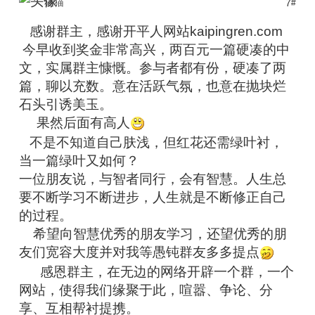
猫猫
7
#
感谢群主，感谢开平人网站kaipingren.com
今早收到奖金非常高兴，两百元一篇硬凑的中
文，实属群主慷慨。参与者都有份，硬凑了两
篇，聊以充数。意在活跃气氛，也意在抛块烂
石头引诱美玉。
果然后面有高人
不是不知道自己肤浅，但红花还需绿叶衬，
当一篇绿叶又如何？
一位朋友说，与智者同行，会有智慧。人生总
要不断学习不断进步，人生就是不断修正自己
的过程。
希望向智慧优秀的朋友学习，还望优秀的朋
友们宽容大度并对我等愚钝群友多多提点
感恩群主，在无边的网络开辟一个群，一个
网站，使得我们缘聚于此，喧嚣、争论、分
享、互相帮衬提携。