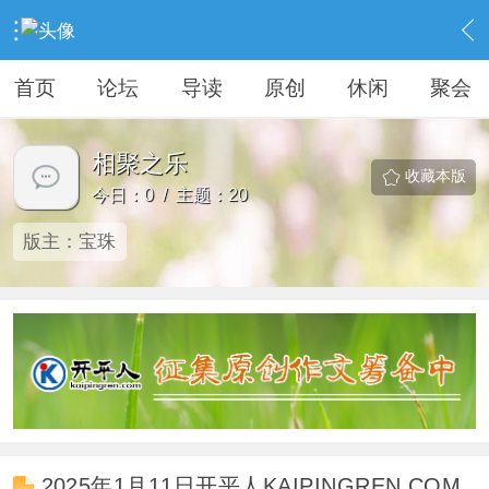
›
KAIPINGREN
›
相聚之乐
首页
论坛
导读
原创
休闲
聚会
相聚之乐
收藏本版
今日：0 / 主题：20
版主：
宝珠
2025年1月11日开平人KAIPINGREN.COM