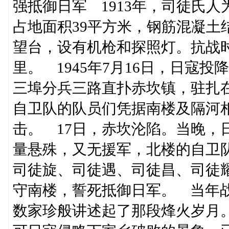
强抵御日军 1913年，司徒氏人
占地面积39平方米，钢筋混凝土
望台，设有机枪和探照灯。抗战
里。 1945年7月16日，日寇
三埠分兵三路直扑赤坎镇，驻扎
自卫队的队员们凭据南楼及隔河
击。 17日，赤坎沦陷。当晚，
量悬殊，又无援军，北楼的自卫
司徒旋、司徒遇、司徒昌、司徒
守南楼，誓死抵御日军。 当年战
数家珍般讲述起了那段烽火岁月