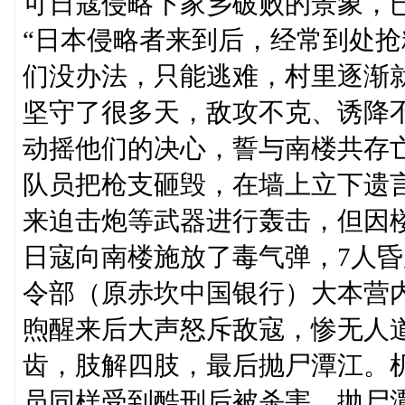
可日寇侵略下家乡破败的景象，
“日本侵略者来到后，经常到处
们没办法，只能逃难，村里逐渐
坚守了很多天，敌攻不克、诱降
动摇他们的决心，誓与南楼共存
队员把枪支砸毁，在墙上立下遗
来迫击炮等武器进行轰击，但因楼
日寇向南楼施放了毒气弹，7人
令部（原赤坎中国银行）大本营
煦醒来后大声怒斥敌寇，惨无人
齿，肢解四肢，最后抛尸潭江。
员同样受到酷刑后被杀害，抛尸