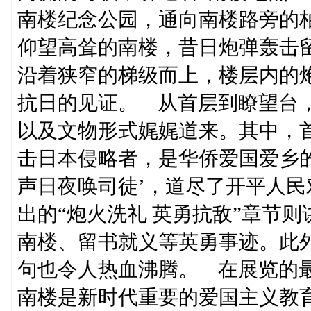
南楼纪念公园，通向南楼路旁的
仰望高耸的南楼，昔日炮弹轰击
沿着狭窄的梯级而上，楼层内的
抗日的见证。 从首层到瞭望台，
以及文物形式娓娓道来。其中，
击日本侵略者，是华侨爱国爱乡
声日夜唤司徒’，道尽了开平人民
出的“炮火洗礼 英勇抗敌”章节则
南楼、留书就义等英勇事迹。此
句也令人热血沸腾。 在展览的
南楼是新时代重要的爱国主义教