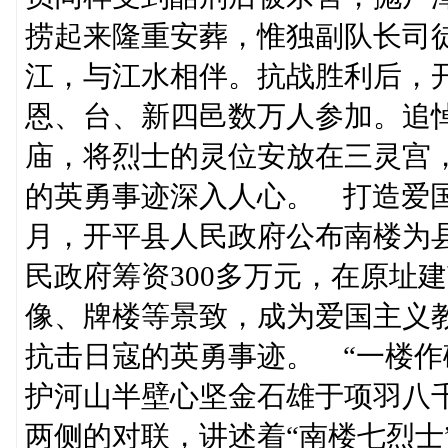
捞起来隆重安葬，惟独副队长司
江，与江水相伴。抗战胜利后，
恩、台、新四邑数万人参加。追
庙，将烈士的灵位安放在三灵宫，
的英勇事迹深入人心。 打造爱国主
月，开平县人民政府公布南楼为县
民政府筹资300多万元，在原址
像、牌楼等景致，成为爱国主义
抗击日寇的英勇事迹。 “一楼
护河山半壁心坚金石雄于项羽八
两侧的对联，讲述着“南楼七烈士