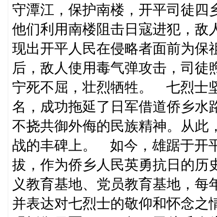
守潭江，保护南楼，开平司徒四
他们利用南楼阻击日寇进犯，敌
现出开平人民在侵略者面前为保
后，敌人使用毒气弹攻击，司徒
宁死不屈，壮烈牺牲。 七烈士坚
名，成功拖延了日军借道侨乡水
不挠共御外侮的民族精神。从此，
战的丰碑上。 如今，雄踞于开
拔，作为侨乡人民英勇抗日的历
义教育基地、党员教育基地，每
并表达对七烈士的敬仰和怀念之情