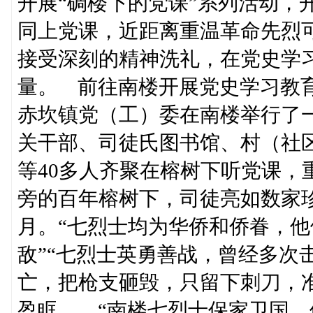
开展“碉楼下的党课”系列活动，
同上党课，近距离重温革命先烈
接受深刻的精神洗礼，在党史学
量。 前往南楼开展党史学习教
赤坎镇党（工）委在南楼举行了
关干部、司徒氏图书馆、村（社
等40多人齐聚在榕树下听党课，
旁的百年榕树下，司徒亮如数家
月。“七烈士均为华侨和侨眷，
敌”“七烈士英勇善战，曾经多次
亡，把枪支砸毁，只留下刺刀，
盈眶。 “南楼七烈士保家卫国