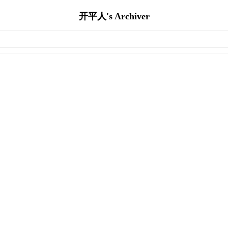
开平人's Archiver